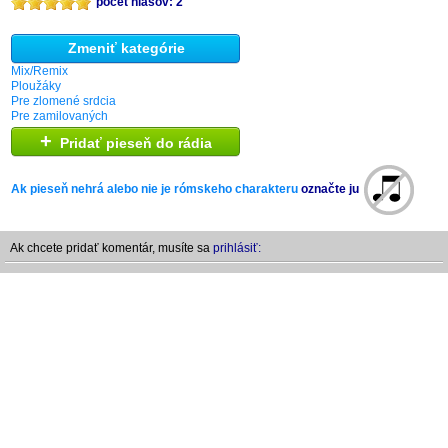
počet hlasov: 2
Zmeniť kategórie
Mix/Remix
Ploužáky
Pre zlomené srdcia
Pre zamilovaných
+
Pridať pieseň do rádia
Ak pieseň nehrá alebo nie je rómskeho charakteru
označte ju
Ak chcete pridať komentár, musíte sa
prihlásiť: