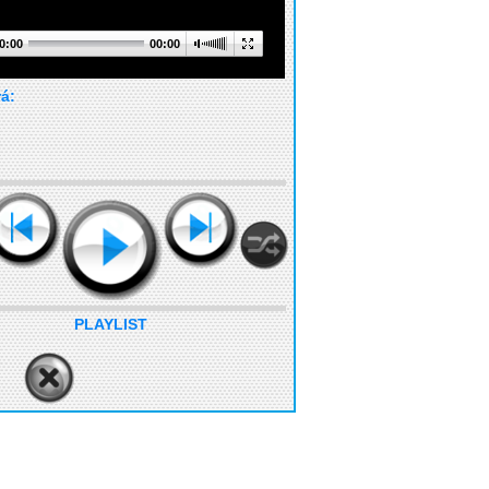
0:00
00:00
rá:
PLAYLIST