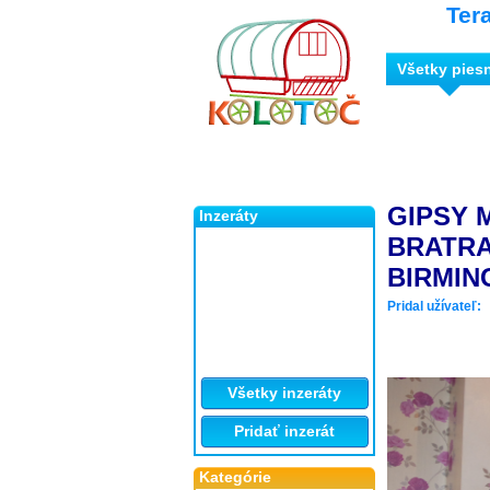
Ter
Všetky pies
GIPSY 
Inzeráty
BRATRA
BIRMI
Pridal užívateľ:
Všetky inzeráty
Pridať inzerát
Kategórie