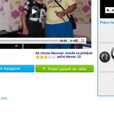
0
Práve h
00:00
Ak chcete hlasovať, musíte sa prihlásiť
počet hlasov: 32
+
ť kategórie
Pridať pieseň do rádia
LOVA