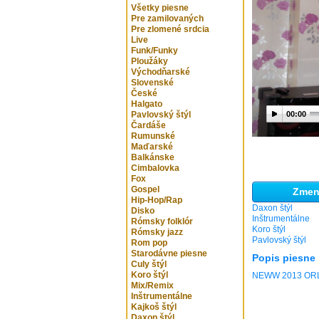
Všetky piesne
Pre zamilovaných
Pre zlomené srdcia
Live
Funk/Funky
Ploužáky
Východňarské
Slovenské
České
Halgato
Pavlovský štýl
00:00
Čardáše
Rumunské
Maďarské
Balkánske
Cimbalovka
Fox
Gospel
Zmeni
Hip-Hop/Rap
Daxon štýl
Disko
Inštrumentálne
Rómsky folklór
Koro štýl
Rómsky jazz
Pavlovský štýl
Rom pop
Starodávne piesne
Popis piesne
Culy štýl
Koro štýl
NEWW 2013 OR
Mix/Remix
Inštrumentálne
Kajkoš štýl
Daxon štýl