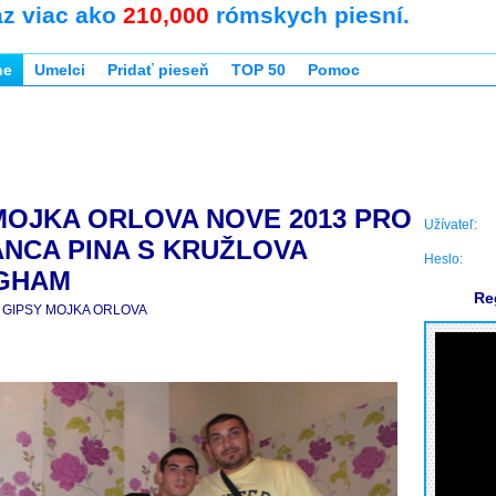
az viac ako
210,000
rómskych piesní.
ne
Umelci
Pridať pieseň
TOP 50
Pomoc
MOJKA ORLOVA NOVE 2013 PRO
Užívateľ:
NCA PINA S KRUŽLOVA
Heslo:
NGHAM
Re
GIPSY MOJKA ORLOVA