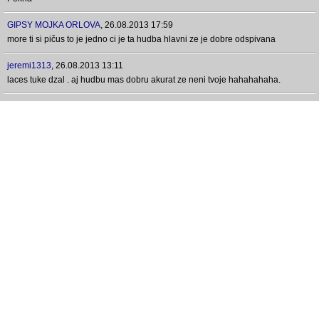
GIPSY MOJKA ORLOVA
,
26.08.2013 17:59
more ti si pičus to je jedno ci je ta hudba hlavni ze je dobre odspivana
jeremi1313
,
26.08.2013 13:11
laces tuke dzal . aj hudbu mas dobru akurat ze neni tvoje hahahahaha.