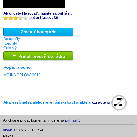
Ak chcete hlasovať, musíte sa prihlásiť
počet hlasov: 39
Zmeniť kategórie
Daxon štýl
Koro štýl
Culy štýl
+
Pridať pieseň do rádia
Popis piesne
MOJKA ORLOVA 2013
Ak pieseň nehrá alebo nie je rómskeho charakteru
označte ju
Ak chcete pridať komentár, musíte sa
prihlásiť:
sloan
,
05.09.2013 11:54
Pěkná