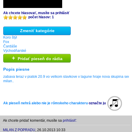
Ak chcete hlasovať, musíte sa prihlásiť
počet hlasov: 1
Zmeniť kategórie
Koro štýl
Fox
Čardáše
Východňarské
+
Pridať pieseň do rádia
Popis piesne
zabava teraz v piatok 20.9 vo velkom slavkove v lagune hraje nova skupina senn
milan..
Ak pieseň nehrá alebo nie je rómskeho charakteru
označte ju
Ak chcete pridať komentár, musíte sa
prihlásiť:
MILAN Z POPRADU
,
26.10.2013 10:33