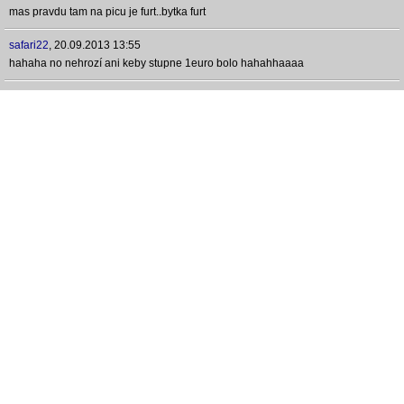
mas pravdu tam na picu je furt..bytka furt
safari22
,
20.09.2013 13:55
hahaha no nehrozí ani keby stupne 1euro bolo hahahhaaaa