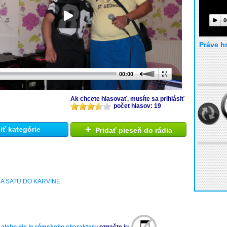
0
Práve h
00:00
Ak chcete hlasovať, musíte sa prihlásiť
počet hlasov: 19
+
ť kategórie
Pridať pieseň do rádia
A SATU DO KARVINE