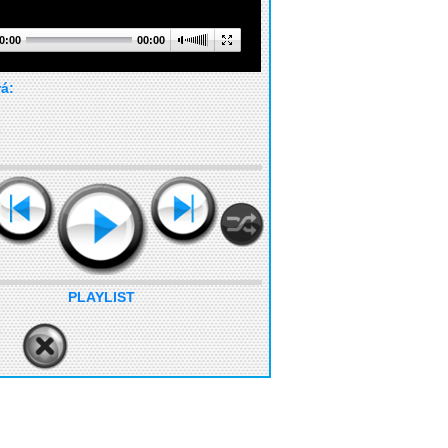
0:00
00:00
rá:
PLAYLIST