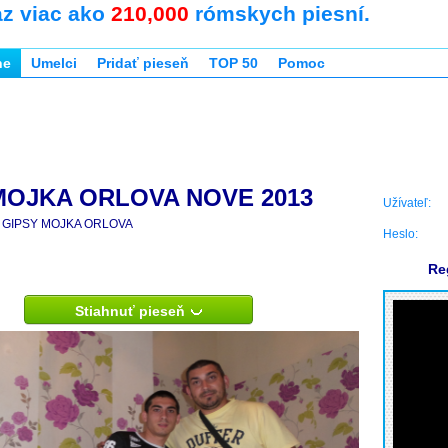
az viac ako
210,000
rómskych piesní.
ne
Umelci
Pridať pieseň
TOP 50
Pomoc
MOJKA ORLOVA NOVE 2013
Užívateľ:
GIPSY MOJKA ORLOVA
Heslo:
Re
Stiahnuť pieseň