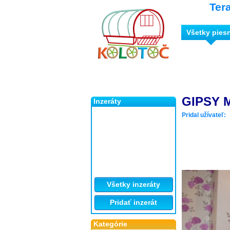
Ter
Všetky pies
GIPSY 
Inzeráty
Pridal užívateľ:
Všetky inzeráty
Pridať inzerát
Kategórie