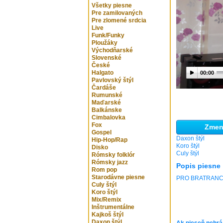
Všetky piesne
Pre zamilovaných
Pre zlomené srdcia
Live
Funk/Funky
Ploužáky
Východňarské
Slovenské
České
Halgato
00:00
Pavlovský štýl
Čardáše
Rumunské
Maďarské
Balkánske
Cimbalovka
Fox
Zmeni
Gospel
Daxon štýl
Hip-Hop/Rap
Koro štýl
Disko
Culy štýl
Rómsky folklór
Rómsky jazz
Popis piesne
Rom pop
Starodávne piesne
PRO BRATRANC
Culy štýl
Koro štýl
Mix/Remix
Inštrumentálne
Kajkoš štýl
Daxon štýl