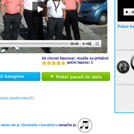
0
Práve h
00:00
Ak chcete hlasovať, musíte sa prihlásiť
počet hlasov: 1
+
ť kategórie
Pridať pieseň do rádia
,skype.pepikconka211
 alebo nie je rómskeho charakteru
označte ju