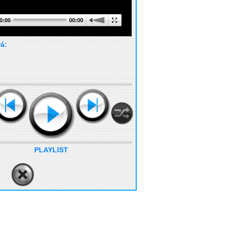
0:00
00:00
rá:
PLAYLIST