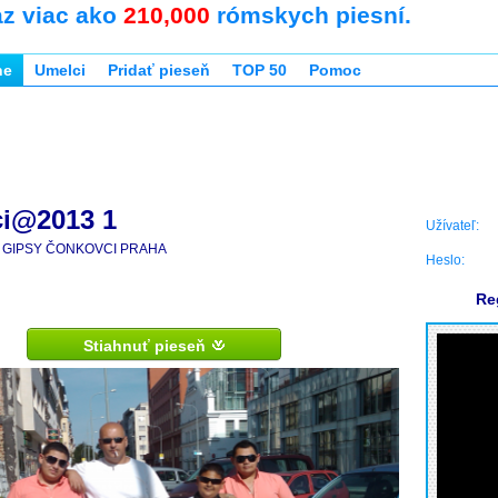
az viac ako
210,000
rómskych piesní.
ne
Umelci
Pridať pieseň
TOP 50
Pomoc
i@2013 1
Užívateľ:
GIPSY ČONKOVCI PRAHA
Heslo:
Re
Stiahnuť pieseň