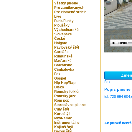
Všetky piesne
Pre zamilovaných
Pre zlomené srdcia
Live
Funk/Funky
Ploužáky
Východňarské
Slovenské
České
Halgato
00:00
Pavlovský štýl
Čardáše
Rumunské
Maďarské
Balkánske
Cimbalovka
Fox
Zmeni
Gospel
Fox
Hip-Hop/Rap
Disko
Popis piesne
Rómsky folklór
Rómsky jazz
tel: 728 694 604
Rom pop
Starodávne piesne
Culy štýl
Koro štýl
Mix/Remix
Inštrumentálne
Ak pieseň nehrá
Kajkoš štýl
Daxon štýl