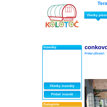
Ter
Všetky pies
conkovc
Inzeráty
Pridal užívateľ:
Všetky inzeráty
Pridať inzerát
Kategórie