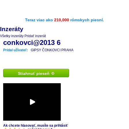
Teraz viac ako
210,000
rómskych piesní.
Inzeráty
Všetky inzeráty
Pridať inzerát
conkovci@2013 6
Pridal užívateľ:
GIPSY ČONKOVCI PRAHA
Stiahnuť pieseň
Ak chcete hlasovať, musíte sa prihlásiť