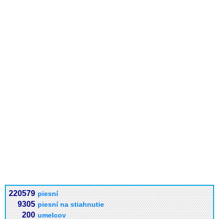
220579
piesní
9305
piesní na stiahnutie
200
umelcov