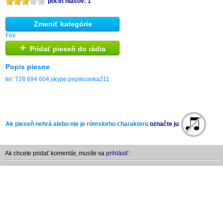
počet hlasov: 1
Zmeniť kategórie
Fox
+
Pridať pieseň do rádia
Popis piesne
tel: 728 694 604,skype.pepikconka211
Ak pieseň nehrá alebo nie je rómskeho charakteru
označte ju
Ak chcete pridať komentár, musíte sa
prihlásiť: