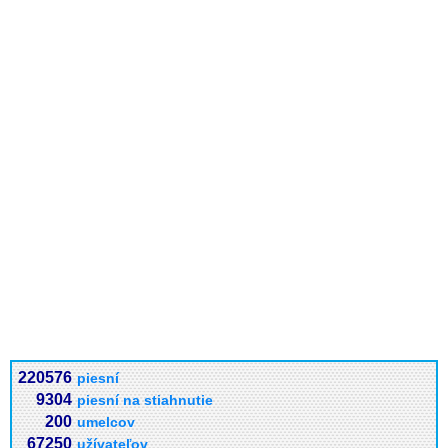
220576
piesní
9304
piesní na stiahnutie
200
umelcov
67250
užívateľov