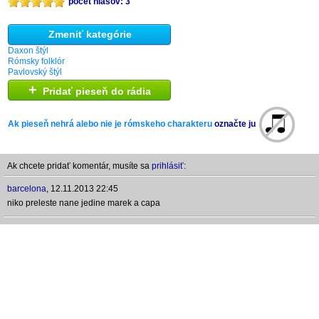
počet hlasov: 3
Zmeniť kategórie
Daxon štýl
Rómsky folklór
Pavlovský štýl
+
Pridať pieseň do rádia
Ak pieseň nehrá alebo nie je rómskeho charakteru
označte ju
Ak chcete pridať komentár, musíte sa
prihlásiť:
barcelona
,
12.11.2013 22:45
niko preleste nane jedine marek a capa