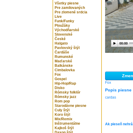
Všetky piesne
Pre zamilovaných
Pre zlomené srdcia
Live
Funk/Funky
Ploužáky
Východňarské
Slovenské
České
Halgato
00:00
Pavlovský štýl
Čardáše
Rumunské
Maďarské
Balkánske
Cimbalovka
Fox
Zmeni
Gospel
Fox
Hip-Hop/Rap
Disko
Popis piesne
Rómsky folklór
Rómsky jazz
cardas
Rom pop
Starodávne piesne
Culy štýl
Koro štýl
Mix/Remix
Inštrumentálne
Ak pieseň nehrá
Kajkoš štýl
Daxon štýl