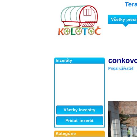
Ter
Všetky pies
conkovc
Inzeráty
Pridal užívateľ:
Všetky inzeráty
Pridať inzerát
Kategórie