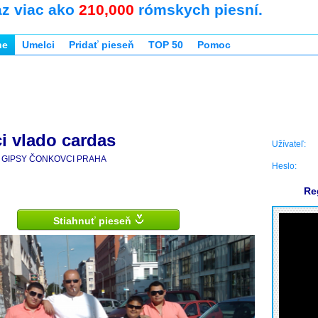
az viac ako
210,000
rómskych piesní.
ne
Umelci
Pridať pieseň
TOP 50
Pomoc
i vlado cardas
Užívateľ:
GIPSY ČONKOVCI PRAHA
Heslo:
Re
Stiahnuť pieseň