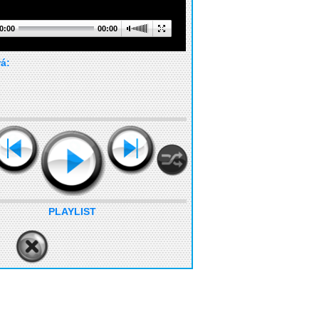
0:00
00:00
rá:
PLAYLIST