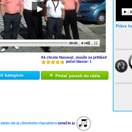
0
Práve h
00:00
Ak chcete hlasovať, musíte sa prihlásiť
počet hlasov: 1
+
ť kategórie
Pridať pieseň do rádia
 alebo nie je rómskeho charakteru
označte ju