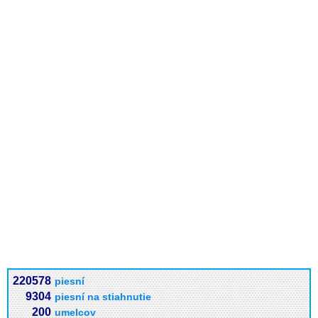
220578
piesní
9304
piesní na stiahnutie
200
umelcov