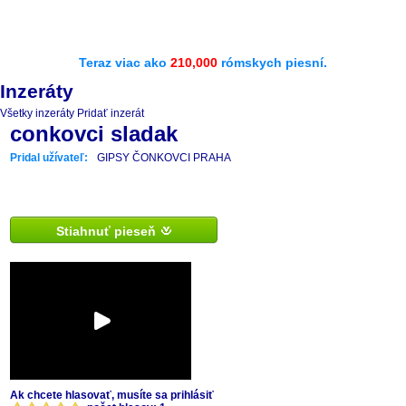
Teraz viac ako
210,000
rómskych piesní.
Inzeráty
Všetky inzeráty
Pridať inzerát
conkovci sladak
Pridal užívateľ:
GIPSY ČONKOVCI PRAHA
Stiahnuť pieseň
Ak chcete hlasovať, musíte sa prihlásiť