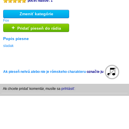
počet hlasov: 1
Zmeniť kategórie
Fox
+
Pridať pieseň do rádia
Popis piesne
sladak
Ak pieseň nehrá alebo nie je rómskeho charakteru
označte ju
Ak chcete pridať komentár, musíte sa
prihlásiť: