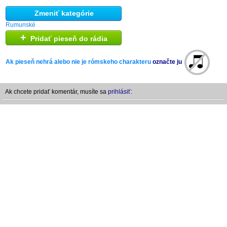
Zmeniť kategórie
Rumunské
+
Pridať pieseň do rádia
Ak pieseň nehrá alebo nie je rómskeho charakteru
označte ju
Ak chcete pridať komentár, musíte sa
prihlásiť: