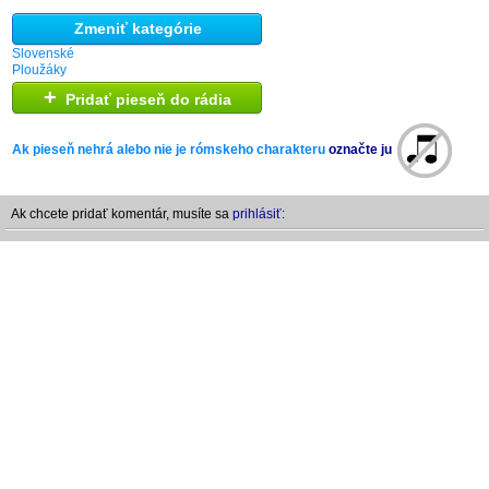
Zmeniť kategórie
Slovenské
Ploužáky
+
Pridať pieseň do rádia
Ak pieseň nehrá alebo nie je rómskeho charakteru
označte ju
Ak chcete pridať komentár, musíte sa
prihlásiť: