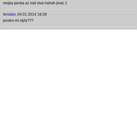
mojka pecka az nati slva hahah jinac 1
fendder
,
04.01.2014 18:39
posles mi styly???