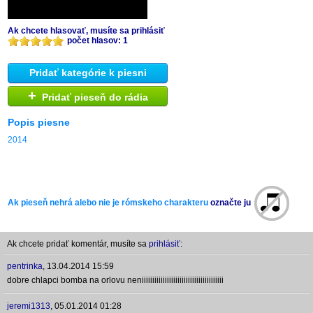
Ak chcete hlasovať, musíte sa prihlásiť
počet hlasov: 1
Pridať kategórie k piesni
+
Pridať pieseň do rádia
Popis piesne
2014
Ak pieseň nehrá alebo nie je rómskeho charakteru
označte ju
Ak chcete pridať komentár, musíte sa
prihlásiť:
pentrinka
,
13.04.2014 15:59
dobre chlapci bomba na orlovu neniiiiiiiiiiiiiiiiiiiiiiiiiiiiiiiiiiiiiii
jeremi1313
,
05.01.2014 01:28