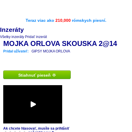
Teraz viac ako
210,000
rómskych piesní.
Inzeráty
Všetky inzeráty
Pridať inzerát
MOJKA ORLOVA SKOUSKA 2@14
Pridal užívateľ:
GIPSY MOJKA ORLOVA
Stiahnuť pieseň
Ak chcete hlasovať, musíte sa prihlásiť