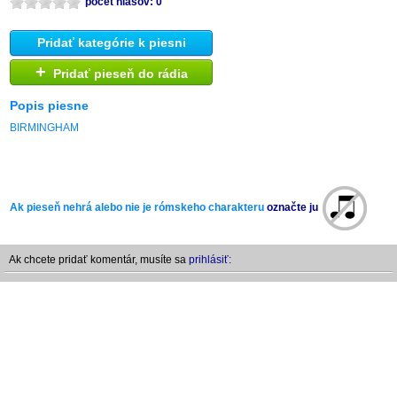
počet hlasov: 0
Pridať kategórie k piesni
+
Pridať pieseň do rádia
Popis piesne
BIRMINGHAM
Ak pieseň nehrá alebo nie je rómskeho charakteru
označte ju
Ak chcete pridať komentár, musíte sa
prihlásiť: