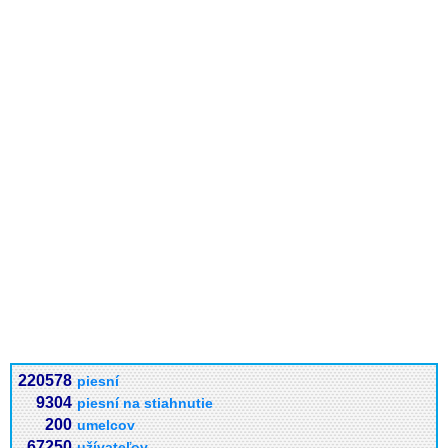
220578
piesní
9304
piesní na stiahnutie
200
umelcov
67250
užívateľov