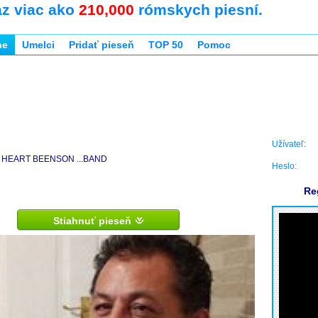
az viac ako
210,000
rómskych piesní.
ne
Umelci
Pridať pieseň
TOP 50
Pomoc
Užívateľ:
HEART BEENSON ...BAND
Heslo:
Re
Stiahnuť pieseň