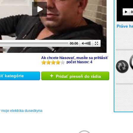
0
Práve h
00:00
Ak chcete hlasovať, musíte sa prihlásiť
počet hlasov: 4
+
ť kategórie
Pridať pieseň do rádia
y moje elektrika dusedkyna