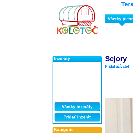
Ter
Všetky pies
Sejory
Inzeráty
Pridal užívateľ:
Všetky inzeráty
Pridať inzerát
Kategórie