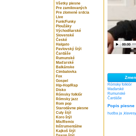
Všetky piesne
Pre zamilovaných
Pre zlomené srdcia
Live
Funk/Funky
Ploužáky
Východňarské
Slovenské
České
Halgato
00:00
Pavlovský štýl
Čardáše
Rumunské
Maďarské
Balkánske
Cimbalovka
Fox
Zmeni
Gospel
Rómsky folklór
Hip-Hop/Rap
Maďarské
Disko
Rumunské
Rómsky folklór
Čardáše
Rómsky jazz
Rom pop
Popis piesne
Starodávne piesne
Culy štýl
hudba ja ,klaves
Koro štýl
Mix/Remix
Inštrumentálne
Kajkoš štýl
Daxon štýl