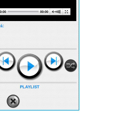
0:00
00:00
rá:
PLAYLIST