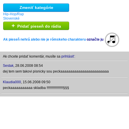
Zmeniť kategórie
Hip-Hop/Rap
Slovenské
+
Pridať pieseň do rádia
Ak pieseň nehrá alebo nie je rómskeho charakteru
označte ju
Ak chcete pridať komentár, musíte sa
prihlásiť:
Sestak
,
28.06.2008 08:54
dej tem sem takovi pisnicky sou peckaaaaaaaaaaaaaaaaaaaaaaaa
Klaudia000
,
15.06.2008 09:50
peckaaaaaaaaaaa skladba !!!!!!!!!!!!!!!!!!!§§§