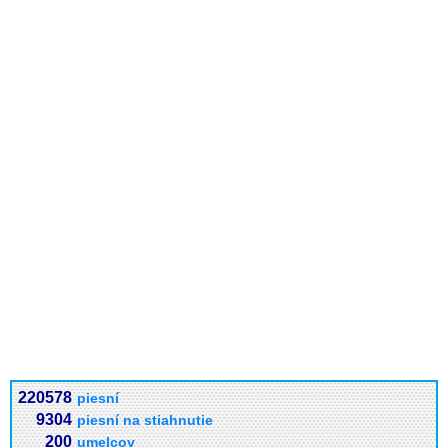
220578
piesní
9304
piesní na stiahnutie
200
umelcov