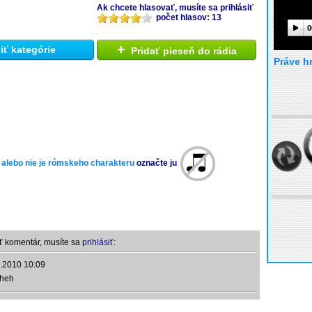
Ak chcete hlasovať, musíte sa prihlásiť
počet hlasov: 13
0
+
ť kategórie
Pridať pieseň do rádia
Práve h
 alebo nie je rómskeho charakteru
označte ju
ť komentár, musíte sa
prihlásiť:
.2010 10:09
eheh