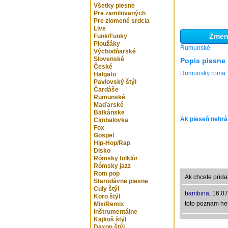
Všetky piesne
Pre zamilovaných
Pre zlomené srdcia
Live
Zmeni
Funk/Funky
Ploužáky
Rumunské
Východňarské
Slovenské
Popis piesne
České
Rumunsky roma
Halgato
Pavlovský štýl
Čardáše
Rumunské
Maďarské
Balkánske
Ak pieseň nehrá
Cimbalovka
Fox
Gospel
Hip-Hop/Rap
Disko
Rómsky folklór
Rómsky jazz
Rom pop
Ak chcete prida
Starodávne piesne
Culy štýl
bambina
,
16.07
Koro štýl
toto poznam h
Mix/Remix
Inštrumentálne
Kajkoš štýl
Daxon štýl