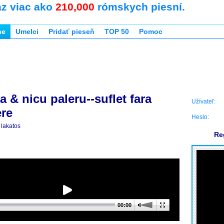
az viac ako
210,000
rómskych piesní.
ne
Umelci
Pridať pieseň
TOP 50
Pomoc
ta & nicu paleru--suflet fara
Užívateľ:
re
Heslo:
lakatos
Re
00:00