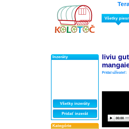
Ter
Všetky pies
liviu gu
Inzeráty
mangaie
Pridal užívateľ:
Všetky inzeráty
Pridať inzerát
00:00
Kategórie