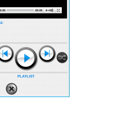
0:00
00:00
rá:
PLAYLIST