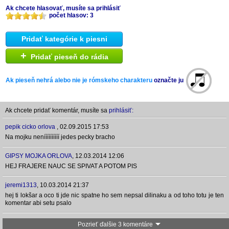
Ak chcete hlasovať, musíte sa prihlásiť
počet hlasov: 3
Pridať kategórie k piesni
+
Pridať pieseň do rádia
Ak pieseň nehrá alebo nie je rómskeho charakteru
označte ju
Ak chcete pridať komentár, musíte sa
prihlásiť:
pepik cicko orlova
,
02.09.2015 17:53
Na mojku neníííííííííí jedes pecky bracho
GIPSY MOJKA ORLOVA
,
12.03.2014 12:06
HEJ FRAJERE NAUC SE SPIVAT A POTOM PIS
jeremi1313
,
10.03.2014 21:37
hej ti lokšar a oco ti jde nic spatne ho sem nepsal dilinaku a od toho totu je ten
komentar abi setu psalo
Pozrieť ďalšie 3 komentáre