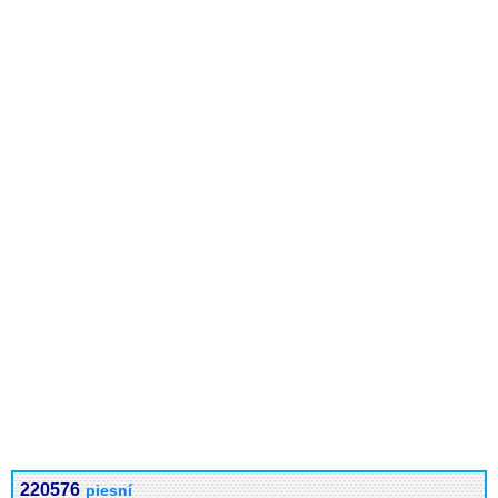
220576
piesní