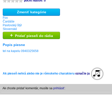
počet hlasov: 0
Zmeniť kategórie
Fox
Čardáše
Pavlovský štýl
Slovenské
+
Pridať pieseň do rádia
Popis piesne
tel na kapelu 0940325658
Ak pieseň nehrá alebo nie je rómskeho charakteru
označte ju
Ak chcete pridať komentár, musíte sa
prihlásiť: