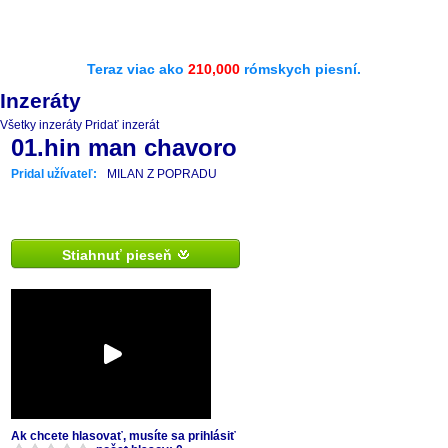
Teraz viac ako
210,000
rómskych piesní.
Inzeráty
Všetky inzeráty
Pridať inzerát
01.hin man chavoro
Pridal užívateľ:
MILAN Z POPRADU
Stiahnuť pieseň
Ak chcete hlasovať, musíte sa prihlásiť