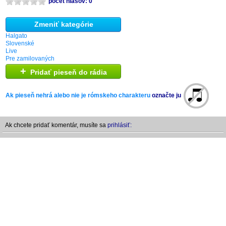
počet hlasov: 0
Zmeniť kategórie
Halgato
Slovenské
Live
Pre zamilovaných
+
Pridať pieseň do rádia
Ak pieseň nehrá alebo nie je rómskeho charakteru
označte ju
Ak chcete pridať komentár, musíte sa
prihlásiť: