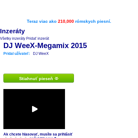
Teraz viac ako
210,000
rómskych piesní.
Inzeráty
Všetky inzeráty
Pridať inzerát
DJ WeeX-Megamix 2015
Pridal užívateľ:
DJ WeeX
Stiahnuť pieseň
Ak chcete hlasovať, musíte sa prihlásiť