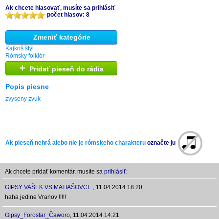
Ak chcete hlasovať, musíte sa prihlásiť
počet hlasov: 8
Zmeniť kategórie
Kajkoš štýl
Rómsky folklór
+
Pridať pieseň do rádia
Popis piesne
zvyseny zvuk
Ak pieseň nehrá alebo nie je rómskeho charakteru
označte ju
Ak chcete pridať komentár, musíte sa
prihlásiť:
GIPSY VAŠEK VS MATIAŠOVCE
,
11.04.2014 18:20
haha jedine Vranov !!!!!
Gipsy_Forostar_Čaworo
,
11.04.2014 14:21