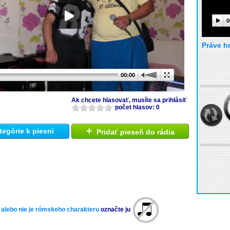
0
Práve h
00:00
Ak chcete hlasovať, musíte sa prihlásiť
počet hlasov: 0
+
tegórie k piesni
Pridať pieseň do rádia
 alebo nie je rómskeho charakteru
označte ju