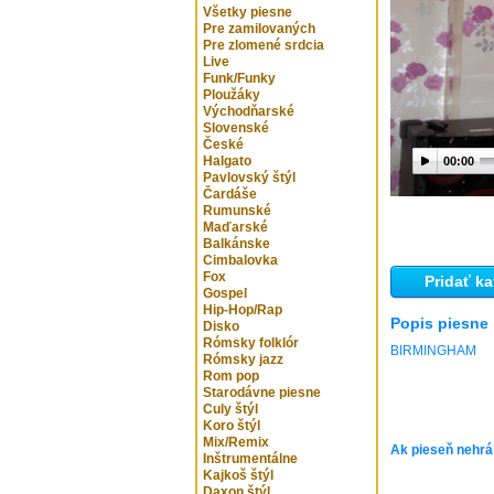
Všetky piesne
Pre zamilovaných
Pre zlomené srdcia
Live
Funk/Funky
Ploužáky
Východňarské
Slovenské
České
Halgato
00:00
Pavlovský štýl
Čardáše
Rumunské
Maďarské
Balkánske
Cimbalovka
Fox
Pridať ka
Gospel
Hip-Hop/Rap
Popis piesne
Disko
Rómsky folklór
BIRMINGHAM
Rómsky jazz
Rom pop
Starodávne piesne
Culy štýl
Koro štýl
Mix/Remix
Ak pieseň nehrá
Inštrumentálne
Kajkoš štýl
Daxon štýl