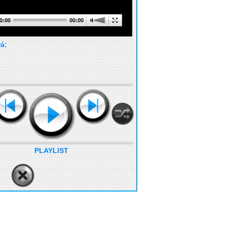
0:00
00:00
rá:
PLAYLIST