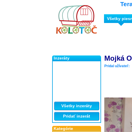
Ter
Všetky pies
Mojká O
Inzeráty
Pridal užívateľ:
Všetky inzeráty
Pridať inzerát
Kategórie