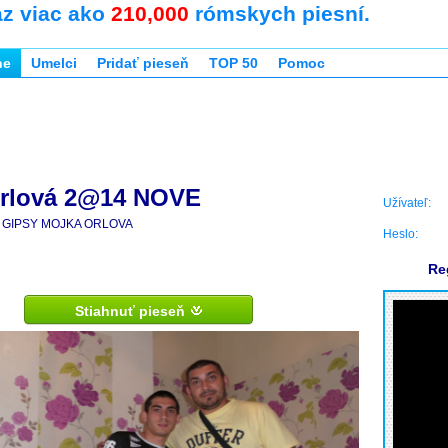
az viac ako
210,000
rómskych piesní.
ne
Umelci
Pridať pieseň
TOP 50
Pomoc
rlová 2@14 NOVE
Užívateľ:
GIPSY MOJKA ORLOVA
Heslo:
Re
Stiahnuť pieseň