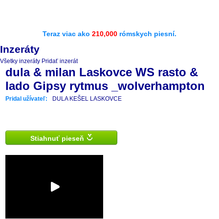
Teraz viac ako
210,000
rómskych piesní.
Inzeráty
Všetky inzeráty
Pridať inzerát
dula & milan Laskovce WS rasto &
lado Gipsy rytmus _wolverhampton
Pridal užívateľ:
DULA KEŠEL LASKOVCE
Stiahnuť pieseň