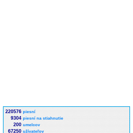
220576
piesní
9304
piesní na stiahnutie
200
umelcov
67250
užívateľov