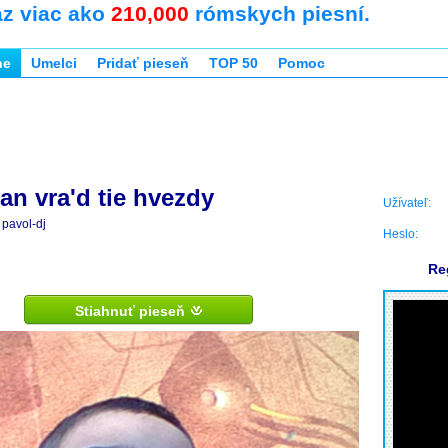
az viac ako
210,000
rómskych piesní.
ne
Umelci
Pridať pieseň
TOP 50
Pomoc
an vra'd tie hvezdy
Užívateľ:
pavol-dj
Heslo:
Re
Stiahnuť pieseň