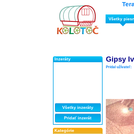
Ter
Všetky pies
Gipsy Iv
Inzeráty
Pridal užívateľ:
Všetky inzeráty
Pridať inzerát
Kategórie