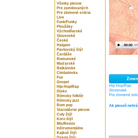
Všetky piesne
Pre zamilovaných
Pre zlomené srdcia
Live
Funk/Funky
Ploužáky
Východňarské
Slovenské
České
Halgato
00:00
Pavlovský štýl
Čardáše
Rumunské
Maďarské
Balkánske
Cimbalovka
Fox
Zmeni
Gospel
Hip-Hop/Rap
Hip-Hop/Rap
Slovenské
Disko
Pre zlomené srdc
Rómsky folklór
Rómsky jazz
Rom pop
Ak pieseň nehrá
Starodávne piesne
Culy štýl
Koro štýl
Mix/Remix
Inštrumentálne
Kajkoš štýl
Daxon štýl