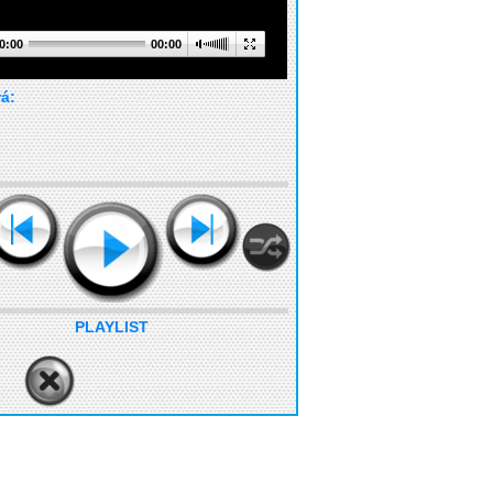
0:00
00:00
rá:
PLAYLIST