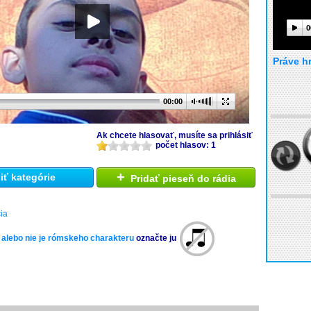
0
Práve h
00:00
Ak chcete hlasovať, musíte sa prihlásiť
počet hlasov: 1
+
ť kategórie
Pridať pieseň do rádia
ia
 alebo nie je rómskeho charakteru
označte ju