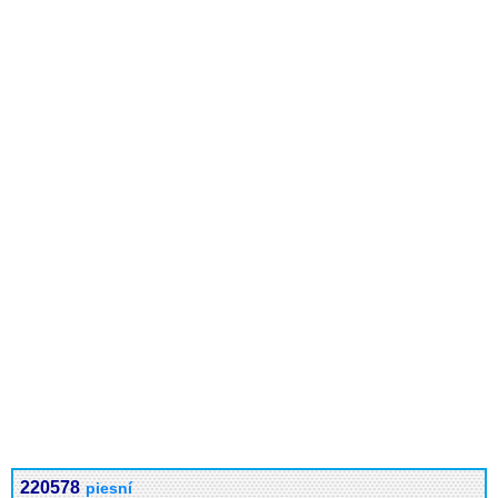
220578
piesní