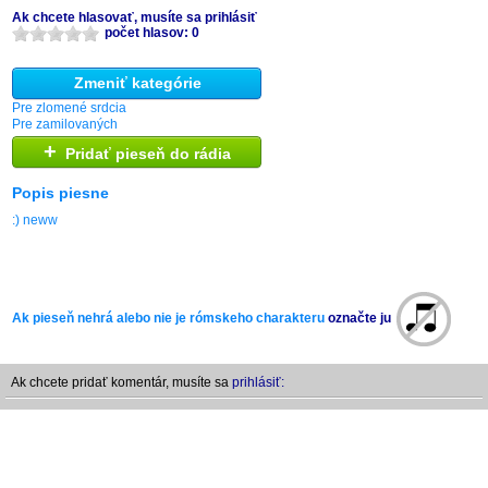
Ak chcete hlasovať, musíte sa prihlásiť
počet hlasov: 0
Zmeniť kategórie
Pre zlomené srdcia
Pre zamilovaných
+
Pridať pieseň do rádia
Popis piesne
:) neww
Ak pieseň nehrá alebo nie je rómskeho charakteru
označte ju
Ak chcete pridať komentár, musíte sa
prihlásiť: