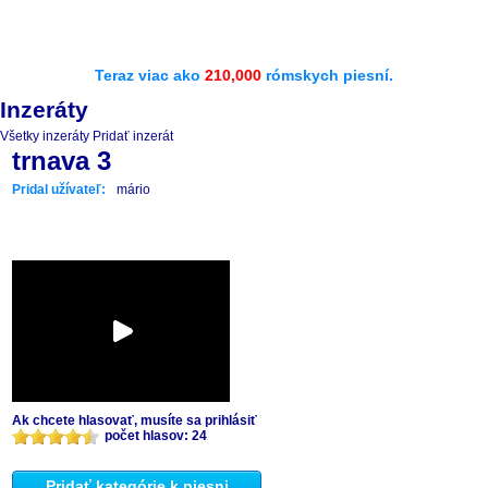
Teraz viac ako
210,000
rómskych piesní.
Inzeráty
Všetky inzeráty
Pridať inzerát
trnava 3
Pridal užívateľ:
mário
Ak chcete hlasovať, musíte sa prihlásiť
počet hlasov: 24
Pridať kategórie k piesni