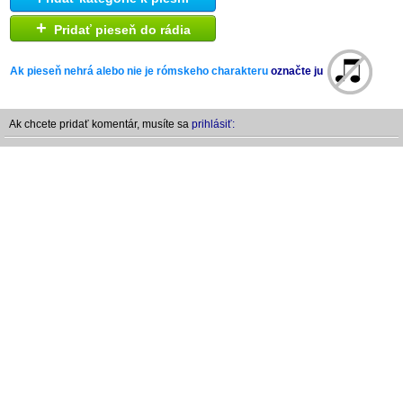
+
Pridať pieseň do rádia
Ak pieseň nehrá alebo nie je rómskeho charakteru
označte ju
Ak chcete pridať komentár, musíte sa
prihlásiť: