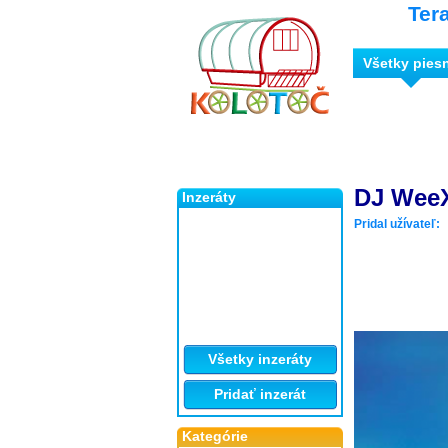
Ter
Všetky pies
DJ WeeX
Inzeráty
Pridal užívateľ:
Všetky inzeráty
Pridať inzerát
Kategórie