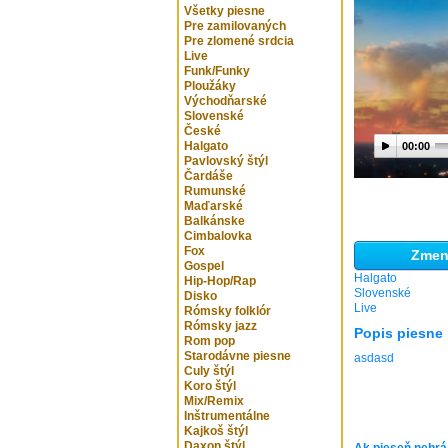
Všetky piesne
Pre zamilovaných
Pre zlomené srdcia
Live
Funk/Funky
Ploužáky
Východňarské
Slovenské
České
Halgato
00:00
Pavlovský štýl
Čardáše
Rumunské
Maďarské
Balkánske
Cimbalovka
Fox
Zmeni
Gospel
Halgato
Hip-Hop/Rap
Slovenské
Disko
Live
Rómsky folklór
Rómsky jazz
Popis piesne
Rom pop
Starodávne piesne
asdasd
Culy štýl
Koro štýl
Mix/Remix
Inštrumentálne
Kajkoš štýl
Daxon štýl