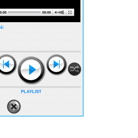
0:00
00:00
rá:
PLAYLIST