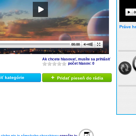
0
Práve h
00:00
Ak chcete hlasovať, musíte sa prihlásiť
počet hlasov: 0
+
ť kategórie
Pridať pieseň do rádia