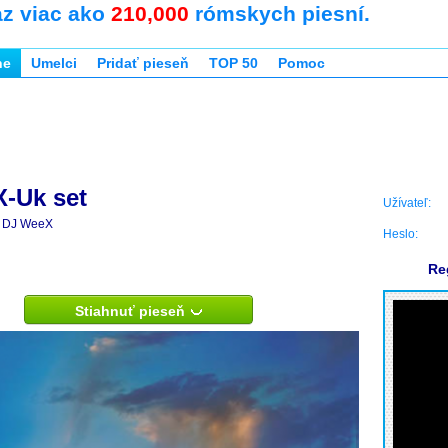
az viac ako
210,000
rómskych piesní.
ne
Umelci
Pridať pieseň
TOP 50
Pomoc
-Uk set
Užívateľ:
DJ WeeX
Heslo:
Re
Stiahnuť pieseň