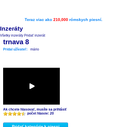
Teraz viac ako
210,000
rómskych piesní.
Inzeráty
Všetky inzeráty
Pridať inzerát
trnava 8
Pridal užívateľ:
mário
Ak chcete hlasovať, musíte sa prihlásiť
počet hlasov: 20
Pridať kategórie k piesni