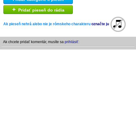
+
Pridať pieseň do rádia
Ak pieseň nehrá alebo nie je rómskeho charakteru
označte ju
Ak chcete pridať komentár, musíte sa
prihlásiť: