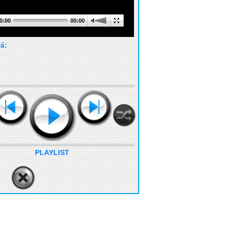
0:00
00:00
rá:
PLAYLIST