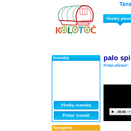
Ter
Všetky pies
palo sp
Inzeráty
Pridal užívateľ:
Všetky inzeráty
00:00
Pridať inzerát
Kategórie