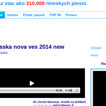
az viac ako
210,000
rómskych piesní.
ne
Umelci
Pridať pieseň
TOP 50
Pomoc
isska nova ves 2014 new
Užívateľ:
tofi30
Heslo:
Re
00:00
Ak chcete hlasovať, musíte sa prihlásiť
počet hlasov: 0