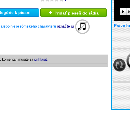
+
0
tegórie k piesni
Pridať pieseň do rádia
Práve h
 alebo nie je rómskeho charakteru
označte ju
ť komentár, musíte sa
prihlásiť: