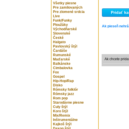
Všetky piesne
Pre zamilovaných
Pre zlomené srdcia
Pridať ka
Live
Funk/Funky
Ploužáky
Ak pieseň nehrá
Východňarské
Slovenské
České
Halgato
Pavlovský štýl
Čardáše
Rumunské
Ak chcete prida
Maďarské
Balkánske
Cimbalovka
Fox
Gospel
Hip-Hop/Rap
Disko
Rómsky folklór
Rómsky jazz
Rom pop
Starodávne piesne
Culy štýl
Koro štýl
Mix/Remix
Inštrumentálne
Kajkoš štýl
Daxon štýl