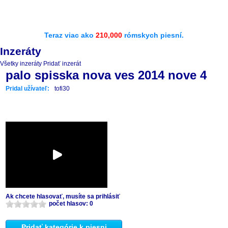
Teraz viac ako
210,000
rómskych piesní.
Inzeráty
Všetky inzeráty
Pridať inzerát
palo spisska nova ves 2014 nove 4
Pridal užívateľ:
tofi30
Ak chcete hlasovať, musíte sa prihlásiť
počet hlasov: 0
Pridať kategórie k piesni