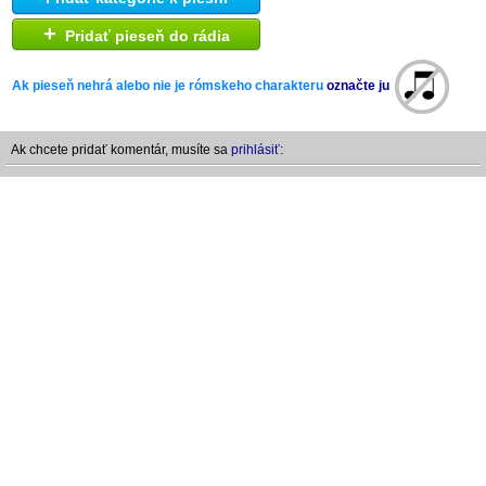
+
Pridať pieseň do rádia
Ak pieseň nehrá alebo nie je rómskeho charakteru
označte ju
Ak chcete pridať komentár, musíte sa
prihlásiť: