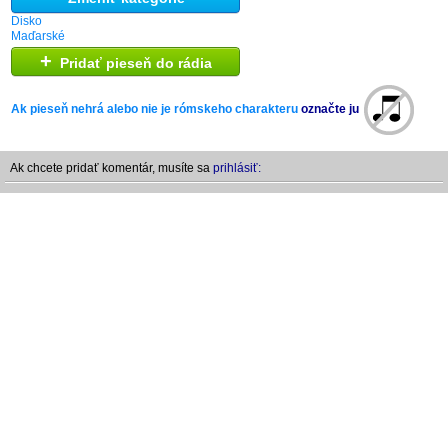
Disko
Maďarské
+
Pridať pieseň do rádia
Ak pieseň nehrá alebo nie je rómskeho charakteru
označte ju
Ak chcete pridať komentár, musíte sa
prihlásiť: