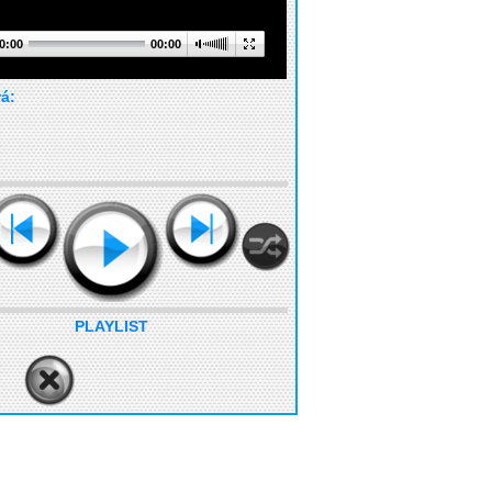
0:00
00:00
rá:
PLAYLIST