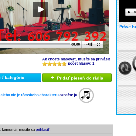
0
Práve h
00:00
Ak chcete hlasovať, musíte sa prihlásiť
počet hlasov: 1
+
ť kategórie
Pridať pieseň do rádia
 alebo nie je rómskeho charakteru
označte ju
ť komentár, musíte sa
prihlásiť: