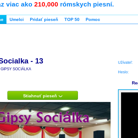
az viac ako
210,000
rómskych piesní.
ne
Umelci
Pridať pieseň
TOP 50
Pomoc
Socialka - 13
Užívateľ:
GIPSY SOCIÁLKA
Heslo:
Re
Stiahnuť pieseň