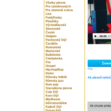
Všetky piesne
Pre zamilovaných
Pre zlomené srdcia
Live
Funk/Funky
Ploužáky
Východňarské
Slovenské
České
Halgato
00:00
Pavlovský štýl
Čardáše
Rumunské
Maďarské
Balkánske
Cimbalovka
Fox
Zmeni
Gospel
Fox
Hip-Hop/Rap
Disko
Rómsky folklór
Ak pieseň nehrá
Rómsky jazz
Rom pop
Starodávne piesne
Culy štýl
Koro štýl
Mix/Remix
Inštrumentálne
Ak chcete prida
Kajkoš štýl
Daxon štýl