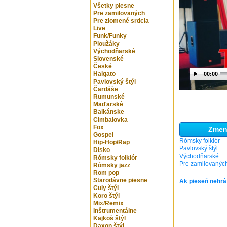
Všetky piesne
Pre zamilovaných
Pre zlomené srdcia
Live
Funk/Funky
Ploužáky
Východňarské
Slovenské
České
Halgato
00:00
Pavlovský štýl
Čardáše
Rumunské
Maďarské
Balkánske
Cimbalovka
Fox
Zmeni
Gospel
Rómsky folklór
Hip-Hop/Rap
Pavlovský štýl
Disko
Východňarské
Rómsky folklór
Pre zamilovanýc
Rómsky jazz
Rom pop
Starodávne piesne
Ak pieseň nehrá
Culy štýl
Koro štýl
Mix/Remix
Inštrumentálne
Kajkoš štýl
Daxon štýl