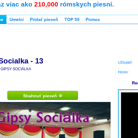
az viac ako
210,000
rómskych piesní.
ne
Umelci
Pridať pieseň
TOP 50
Pomoc
Socialka - 13
Užívateľ:
GIPSY SOCIÁLKA
Heslo:
Re
Stiahnuť pieseň