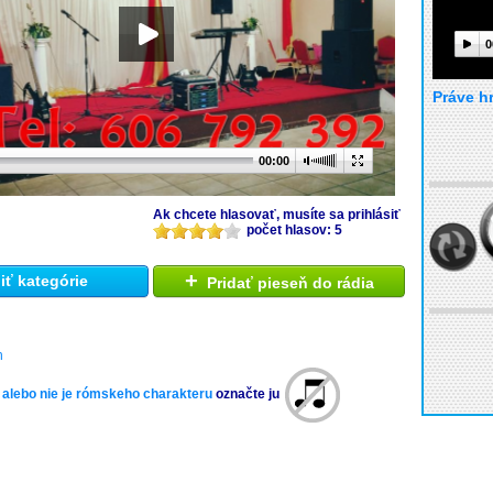
0
Práve h
00:00
Ak chcete hlasovať, musíte sa prihlásiť
počet hlasov: 5
+
ť kategórie
Pridať pieseň do rádia
h
 alebo nie je rómskeho charakteru
označte ju