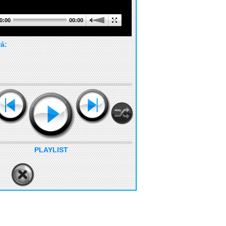
0:00
00:00
rá:
PLAYLIST