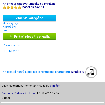
Ak chcete hlasovať, musíte sa prihlásiť
počet hlasov: 11
Zmeniť kategórie
Malčický štýl
Kajkoš štýl
Fox
+
Pridať pieseň do rádia
Popis piesne
PRE KEVINA
Ak pieseň nehrá alebo nie je rómskeho charakteru
označte ju
Ak chcete pridať komentár, musíte sa
prihlásiť:
Veronika Dablica Krokova
,
17.08.2014 19:02
Super ;)