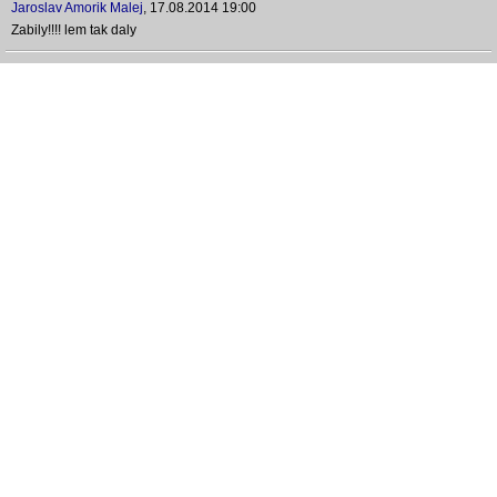
Jaroslav Amorik Malej
,
17.08.2014 19:00
Zabily!!!! lem tak daly