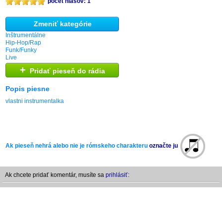
počet hlasov: 1
Zmeniť kategórie
Inštrumentálne
Hip-Hop/Rap
Funk/Funky
Live
+
Pridať pieseň do rádia
Popis piesne
vlastni instrumentalka
Ak pieseň nehrá alebo nie je rómskeho charakteru
označte ju
Ak chcete pridať komentár, musíte sa
prihlásiť: