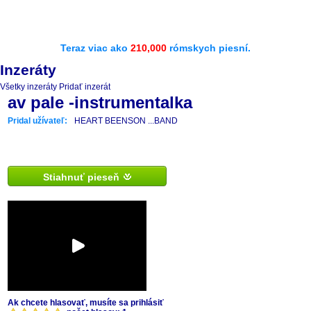
Teraz viac ako
210,000
rómskych piesní.
Inzeráty
Všetky inzeráty
Pridať inzerát
av pale -instrumentalka
Pridal užívateľ:
HEART BEENSON ...BAND
Stiahnuť pieseň
Ak chcete hlasovať, musíte sa prihlásiť