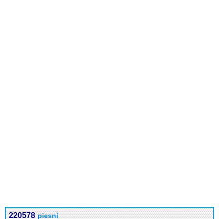
220578
piesní