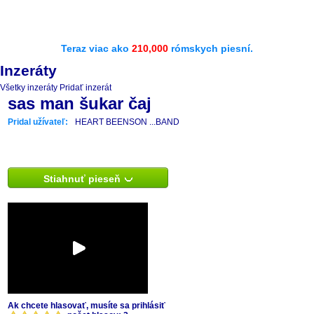
Teraz viac ako
210,000
rómskych piesní.
Inzeráty
Všetky inzeráty
Pridať inzerát
sas man šukar čaj
Pridal užívateľ:
HEART BEENSON ...BAND
Stiahnuť pieseň
Ak chcete hlasovať, musíte sa prihlásiť