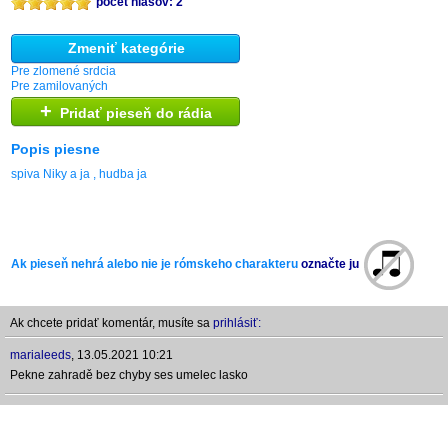
počet hlasov: 2
Zmeniť kategórie
Pre zlomené srdcia
Pre zamilovaných
+
Pridať pieseň do rádia
Popis piesne
spiva Niky a ja , hudba ja
Ak pieseň nehrá alebo nie je rómskeho charakteru
označte ju
Ak chcete pridať komentár, musíte sa
prihlásiť:
marialeeds
,
13.05.2021 10:21
Pekne zahradě bez chyby ses umelec lasko