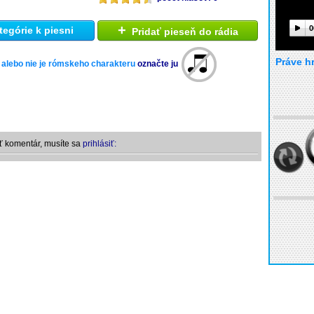
+
0
tegórie k piesni
Pridať pieseň do rádia
Práve h
 alebo nie je rómskeho charakteru
označte ju
ť komentár, musíte sa
prihlásiť: