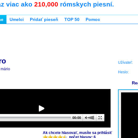
az viac ako
210,000
rómskych piesní.
ne
Umelci
Pridať pieseň
TOP 50
Pomoc
ro
Užívateľ:
mário
Heslo:
Re
00:00
Ak chcete hlasovať, musíte sa prihlásiť
počet hlasov: 6