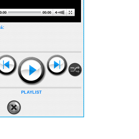
0:00
00:00
rá:
PLAYLIST