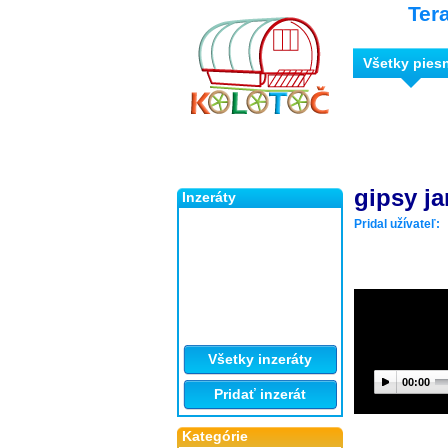
Ter
Všetky pies
gipsy ja
Inzeráty
Pridal užívateľ:
Všetky inzeráty
00:00
Pridať inzerát
Kategórie