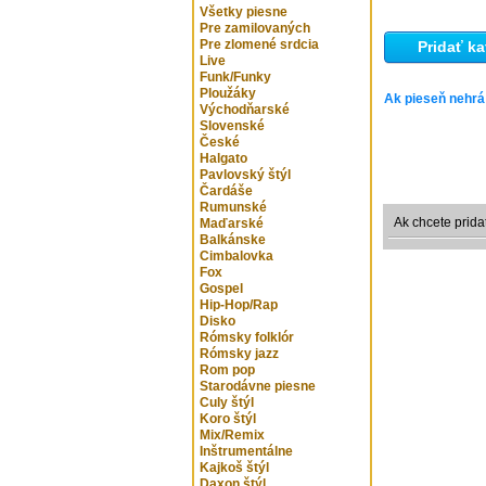
Všetky piesne
Pre zamilovaných
Pre zlomené srdcia
Pridať ka
Live
Funk/Funky
Ploužáky
Ak pieseň nehrá
Východňarské
Slovenské
České
Halgato
Pavlovský štýl
Čardáše
Rumunské
Ak chcete prida
Maďarské
Balkánske
Cimbalovka
Fox
Gospel
Hip-Hop/Rap
Disko
Rómsky folklór
Rómsky jazz
Rom pop
Starodávne piesne
Culy štýl
Koro štýl
Mix/Remix
Inštrumentálne
Kajkoš štýl
Daxon štýl