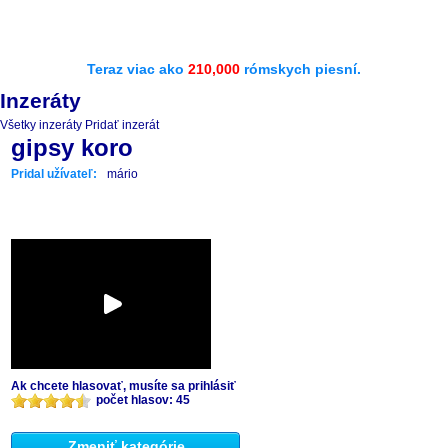
Teraz viac ako
210,000
rómskych piesní.
Inzeráty
Všetky inzeráty
Pridať inzerát
gipsy koro
Pridal užívateľ:
mário
Ak chcete hlasovať, musíte sa prihlásiť
počet hlasov: 45
Zmeniť kategórie