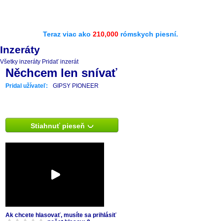
Teraz viac ako
210,000
rómskych piesní.
Inzeráty
Všetky inzeráty
Pridať inzerát
Něchcem len snívať
Pridal užívateľ:
GIPSY PIONEER
Stiahnuť pieseň
Ak chcete hlasovať, musíte sa prihlásiť