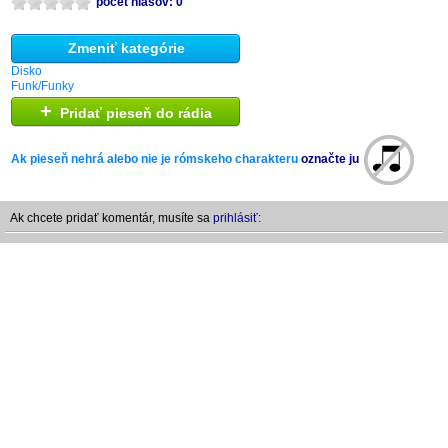
počet hlasov: 0
Zmeniť kategórie
Disko
Funk/Funky
+
Pridať pieseň do rádia
Ak pieseň nehrá alebo nie je rómskeho charakteru
označte ju
Ak chcete pridať komentár, musíte sa
prihlásiť: