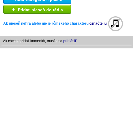
+
Pridať pieseň do rádia
Ak pieseň nehrá alebo nie je rómskeho charakteru
označte ju
Ak chcete pridať komentár, musíte sa
prihlásiť: