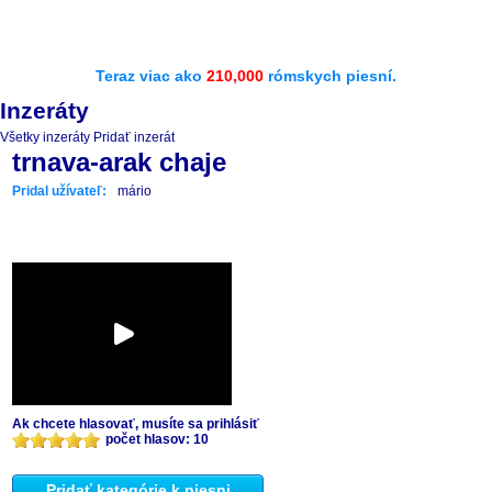
Teraz viac ako
210,000
rómskych piesní.
Inzeráty
Všetky inzeráty
Pridať inzerát
trnava-arak chaje
Pridal užívateľ:
mário
Ak chcete hlasovať, musíte sa prihlásiť
počet hlasov: 10
Pridať kategórie k piesni