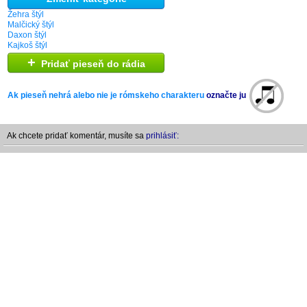
Žehra štýl
Malčický štýl
Daxon štýl
Kajkoš štýl
+
Pridať pieseň do rádia
Ak pieseň nehrá alebo nie je rómskeho charakteru
označte ju
Ak chcete pridať komentár, musíte sa
prihlásiť: