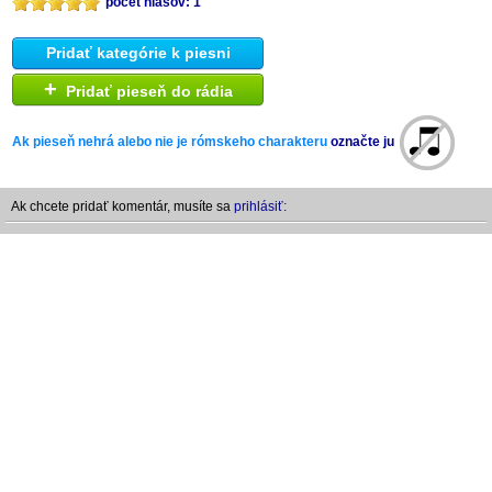
počet hlasov: 1
Pridať kategórie k piesni
+
Pridať pieseň do rádia
Ak pieseň nehrá alebo nie je rómskeho charakteru
označte ju
Ak chcete pridať komentár, musíte sa
prihlásiť: