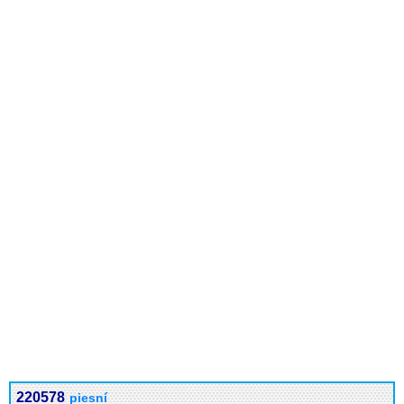
220578
piesní