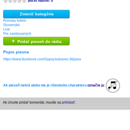
počet hlasov: 0
Zmeniť kategórie
Rómsky folklór
Slovenské
Live
Pre zamilovaných
+
Pridať pieseň do rádia
Popis piesne
https://www.facebook.com/Gypsy.kubanec.Myjava
Ak pieseň nehrá alebo nie je rómskeho charakteru
označte ju
Ak chcete pridať komentár, musíte sa
prihlásiť: