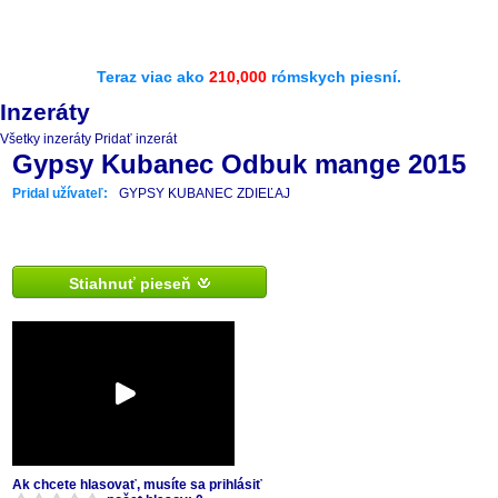
Teraz viac ako
210,000
rómskych piesní.
Inzeráty
Všetky inzeráty
Pridať inzerát
Gypsy Kubanec Odbuk mange 2015
Pridal užívateľ:
GYPSY KUBANEC ZDIEĽAJ
Stiahnuť pieseň
Ak chcete hlasovať, musíte sa prihlásiť