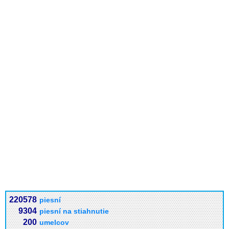
220578
piesní
9304
piesní na stiahnutie
200
umelcov