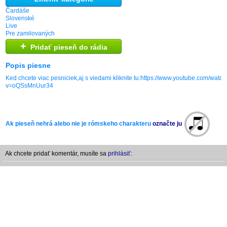
Čardáše
Slovenské
Live
Pre zamilovaných
+
Pridať pieseň do rádia
Popis piesne
Ked chcete viac pesniciek,aj s viedami kliknite tu:https://www.youtube.com/watch
v=oQSsMnUur34
Ak pieseň nehrá alebo nie je rómskeho charakteru
označte ju
Ak chcete pridať komentár, musíte sa
prihlásiť: