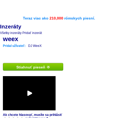
Teraz viac ako
210,000
rómskych piesní.
Inzeráty
Všetky inzeráty
Pridať inzerát
weex
Pridal užívateľ:
DJ WeeX
Stiahnuť pieseň
Ak chcete hlasovať, musíte sa prihlásiť