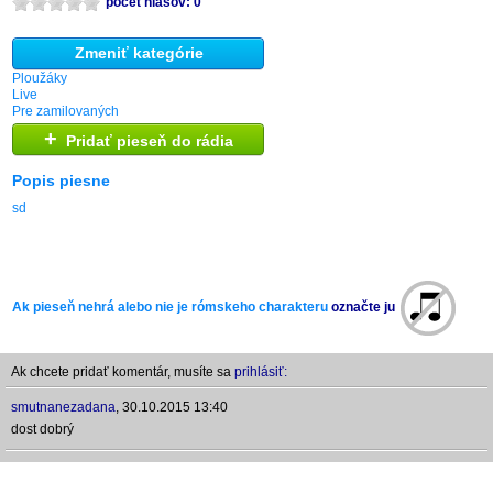
počet hlasov: 0
Zmeniť kategórie
Ploužáky
Live
Pre zamilovaných
+
Pridať pieseň do rádia
Popis piesne
sd
Ak pieseň nehrá alebo nie je rómskeho charakteru
označte ju
Ak chcete pridať komentár, musíte sa
prihlásiť:
smutnanezadana
,
30.10.2015 13:40
dost dobrý