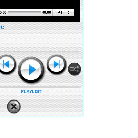
0:00
00:00
rá:
PLAYLIST