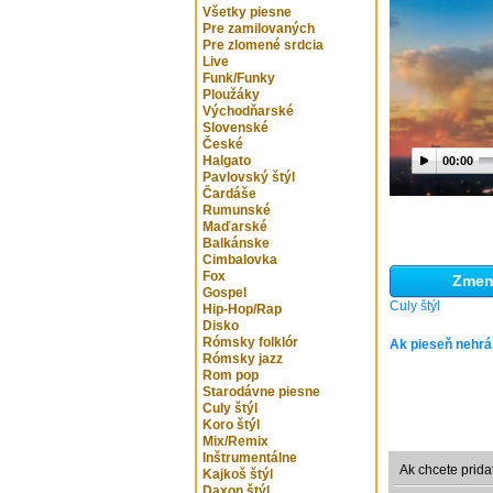
Všetky piesne
Pre zamilovaných
Pre zlomené srdcia
Live
Funk/Funky
Ploužáky
Východňarské
Slovenské
České
Halgato
00:00
Pavlovský štýl
Čardáše
Rumunské
Maďarské
Balkánske
Cimbalovka
Fox
Zmeni
Gospel
Culy štýl
Hip-Hop/Rap
Disko
Rómsky folklór
Ak pieseň nehrá
Rómsky jazz
Rom pop
Starodávne piesne
Culy štýl
Koro štýl
Mix/Remix
Inštrumentálne
Ak chcete prida
Kajkoš štýl
Daxon štýl