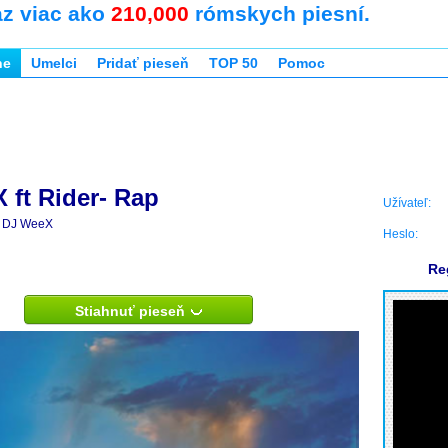
az viac ako
210,000
rómskych piesní.
ne
Umelci
Pridať pieseň
TOP 50
Pomoc
 ft Rider- Rap
Užívateľ:
DJ WeeX
Heslo:
Re
Stiahnuť pieseň