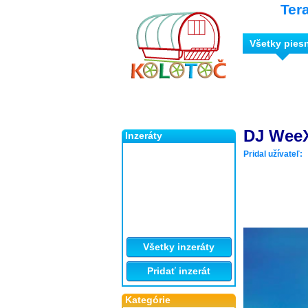
Ter
Všetky pies
DJ WeeX
Inzeráty
Pridal užívateľ:
Všetky inzeráty
Pridať inzerát
Kategórie