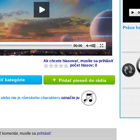
0
Práve h
00:00
Ak chcete hlasovať, musíte sa prihlásiť
počet hlasov: 0
+
ť kategórie
Pridať pieseň do rádia
 alebo nie je rómskeho charakteru
označte ju
ť komentár, musíte sa
prihlásiť: