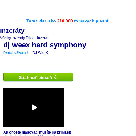
Teraz viac ako
210,000
rómskych piesní.
Inzeráty
Všetky inzeráty
Pridať inzerát
dj weex hard symphony
Pridal užívateľ:
DJ WeeX
Stiahnuť pieseň
Ak chcete hlasovať, musíte sa prihlásiť