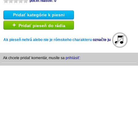
počet hlasov: 0
Pridať kategórie k piesni
+
Pridať pieseň do rádia
Ak pieseň nehrá alebo nie je rómskeho charakteru
označte ju
Ak chcete pridať komentár, musíte sa
prihlásiť: