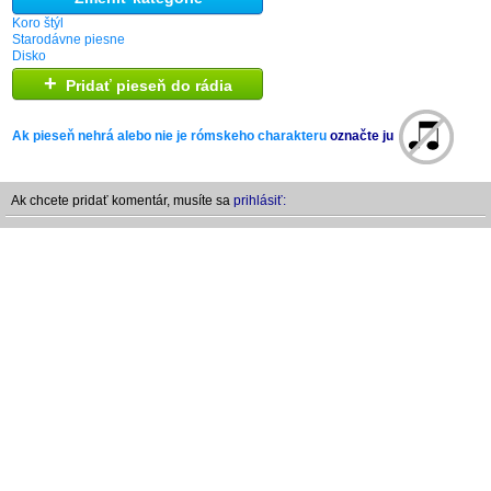
Koro štýl
Starodávne piesne
Disko
+
Pridať pieseň do rádia
Ak pieseň nehrá alebo nie je rómskeho charakteru
označte ju
Ak chcete pridať komentár, musíte sa
prihlásiť: