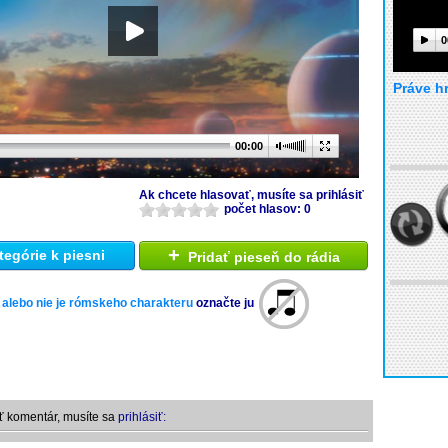
0
Práve h
00:00
Ak chcete hlasovať, musíte sa prihlásiť
počet hlasov: 0
+
tegórie k piesni
Pridať pieseň do rádia
 alebo nie je rómskeho charakteru
označte ju
ť komentár, musíte sa
prihlásiť: