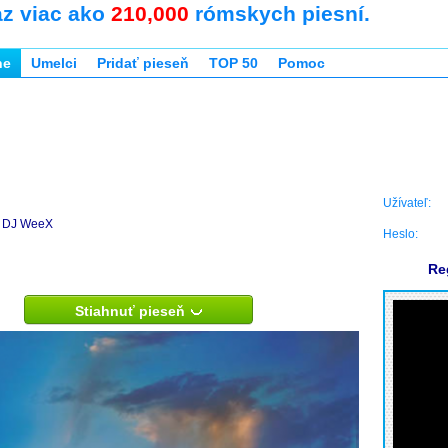
az viac ako
210,000
rómskych piesní.
ne
Umelci
Pridať pieseň
TOP 50
Pomoc
Užívateľ:
DJ WeeX
Heslo:
Re
Stiahnuť pieseň