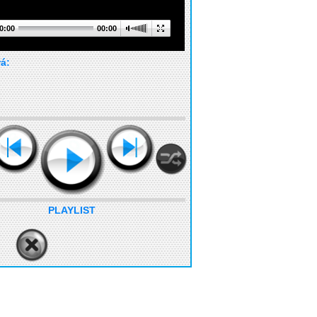
0:00
00:00
rá:
PLAYLIST