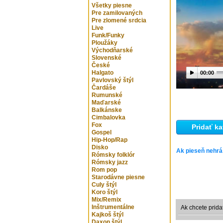
Všetky piesne
Pre zamilovaných
Pre zlomené srdcia
Live
Funk/Funky
Ploužáky
Východňarské
Slovenské
České
Halgato
00:00
Pavlovský štýl
Čardáše
Rumunské
Maďarské
Balkánske
Cimbalovka
Fox
Pridať ka
Gospel
Hip-Hop/Rap
Disko
Ak pieseň nehrá
Rómsky folklór
Rómsky jazz
Rom pop
Starodávne piesne
Culy štýl
Koro štýl
Mix/Remix
Inštrumentálne
Ak chcete prida
Kajkoš štýl
Daxon štýl