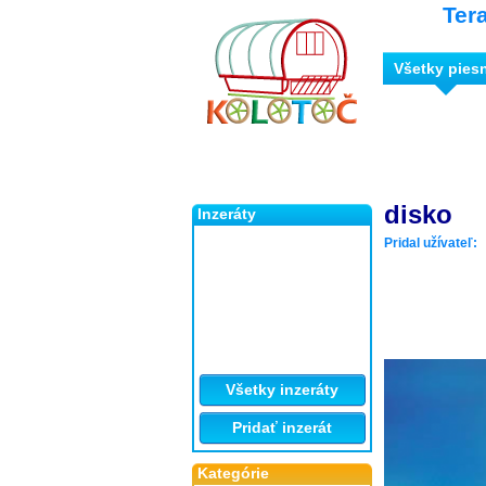
Ter
Všetky pies
disko
Inzeráty
Pridal užívateľ:
Všetky inzeráty
Pridať inzerát
Kategórie