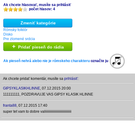
Ak chcete hlasovať, musíte sa prihlásiť
počet hlasov: 4
Zmeniť kategórie
Rómsky folklór
Disko
Pre zlomené srdcia
+
Pridať pieseň do rádia
Ak pieseň nehrá alebo nie je rómskeho charakteru
označte ju
Ak chcete pridať komentár, musíte sa
prihlásiť:
GIPSYKLASIKHLINNE
,
07.12.2015 20:00
111111111, POZDRAVUJE VAS GIPSY KLASIK HLINNE
franta88
,
07.12.2015 17:40
super tet vam to dobre valiiiiiiiiiiiiiiiiiiiiiiiiiiiii